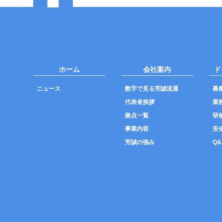
ホーム
会社案内
ド
ニュース
数字で見る芳誠流通
募
代表者挨拶
業
拠点一覧
研
事業内容
安
芳誠の強み
Q&