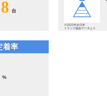
98
台
※2022年全日本
トラック協会データより
定着率
4
%