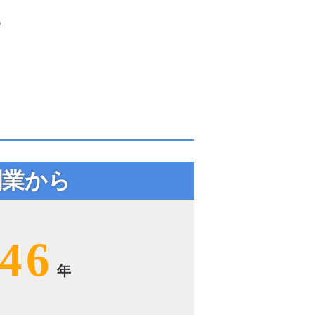
。
創業から
46
年