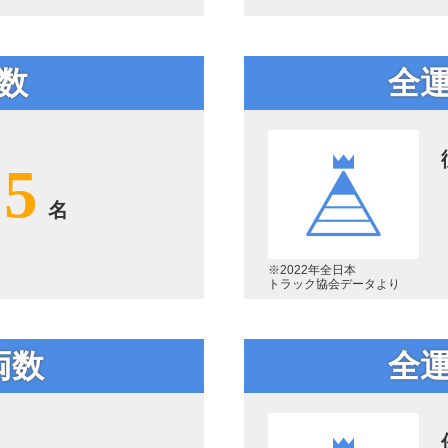
数
全
75
名
※2022年全日本
トラック協会データより
両数
全