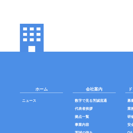
ホーム
会社案内
ド
ニュース
数字で見る芳誠流通
募
代表者挨拶
業
拠点一覧
研
事業内容
安
芳誠の強み
Q&